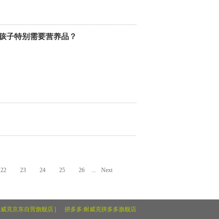
孩子特别需要营养品？
22
23
24
25
26
...
Next
耐威克京东自营旗舰店
|
拼多多:耐威克拼多多旗舰店