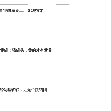
企业耐威克工厂参观指导
慢煲罐！猫罐头，煲的才有营养
然钠基矿砂，近无尘快结团！