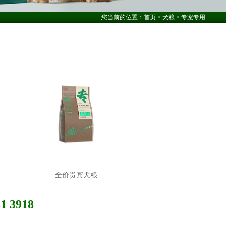
您当前的位置：
首页
>
犬粮
> 专宠专用
全价贵宾犬粮
81 3918