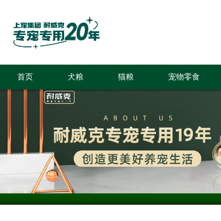
首页
犬粮
猫粮
宠物零食