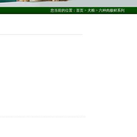
您当前的位置：
首页
>
犬粮
> 六种肉极鲜系列