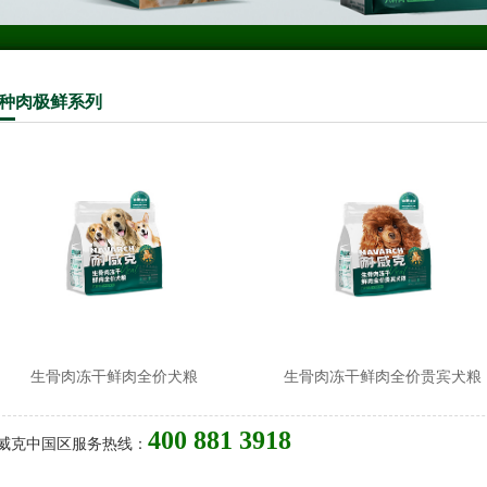
种
肉极鲜系列
生骨肉冻干鲜肉全价犬粮
生骨肉冻干鲜肉全价贵宾犬粮
400 881 3918
威克中国区服务热线：