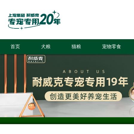
首页
犬粮
猫粮
宠物零食