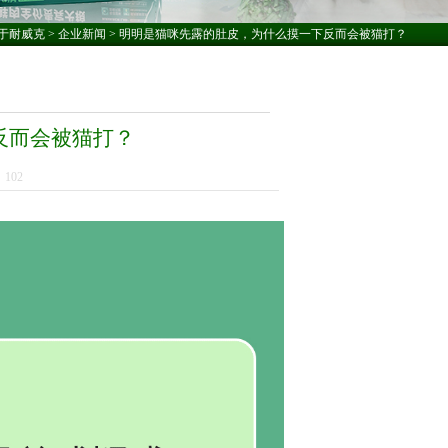
于耐威克
>
企业新闻
> 明明是猫咪先露的肚皮，为什么摸一下反而会被猫打？
反而会被猫打？
：
102